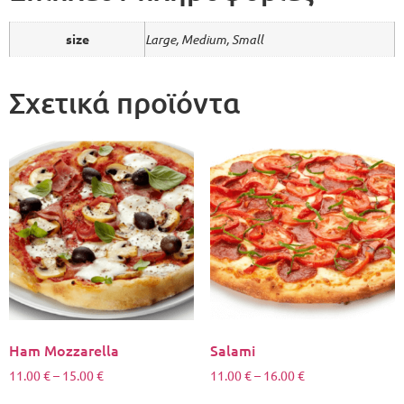
size
Large, Medium, Small
Σχετικά προϊόντα
Ham Mozzarella
Salami
11.00
€
–
15.00
€
11.00
€
–
16.00
€