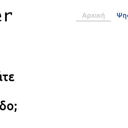
Αρχική
Ψη
άτε
δο;