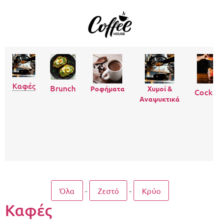
Καφές
Brunch
Ροφήματα
Χυμοί &
Cockta
Αναψυκτικά
Όλα
-
Ζεστό
-
Κρύο
Καφές